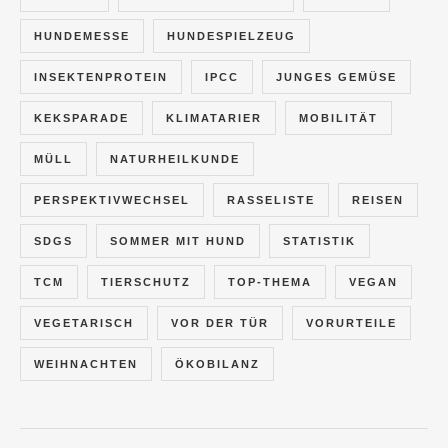
HUNDEMESSE
HUNDESPIELZEUG
INSEKTENPROTEIN
IPCC
JUNGES GEMÜSE
KEKSPARADE
KLIMATARIER
MOBILITÄT
MÜLL
NATURHEILKUNDE
PERSPEKTIVWECHSEL
RASSELISTE
REISEN
SDGS
SOMMER MIT HUND
STATISTIK
TCM
TIERSCHUTZ
TOP-THEMA
VEGAN
VEGETARISCH
VOR DER TÜR
VORURTEILE
WEIHNACHTEN
ÖKOBILANZ